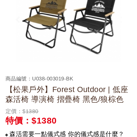
商品編號：
U038-003019-BK
【松果戶外】Forest Outdoor | 低座
森活椅 導演椅 摺疊椅 黑色/狼棕色
定價：$
1380
特價：$
1380
森活需要一點儀式感 你的儀式感是什麼？