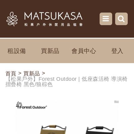
租設備
買新品
會員中心
登入
>
>
首頁
買新品
【松果戶外】Forest Outdoor | 低座森活椅 導演椅
摺疊椅 黑色/狼棕色