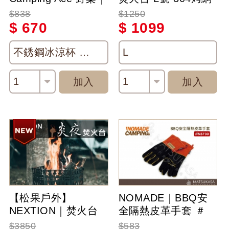
不銹鋼冰涼
SGS檢驗合格-附收
$838
$1250
杯-480ml-(四入一
納盒-烤肉爐-烤肉架-
$
670
$
1099
組)-附網袋
取暖-暖爐
不銹鋼冰涼杯 480ml
L
1
1
加入
加入
【松果戶外】
NOMADE｜BBQ安
NEXTION｜焚火台
全隔熱皮革手套 ＃
(炎夜) 收納尺
N5730
$3850
$583