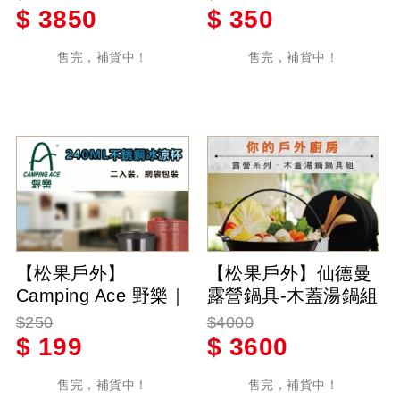
寸:38*33*3CM 無附
$
3850
$
350
袋子
售完，補貨中！
售完，補貨中！
【松果戶外】
【松果戶外】仙德曼
Camping Ace 野樂｜
露營鍋具-木蓋湯鍋組
不銹鋼冰涼
附圓形收納袋
$250
$4000
杯-240ml-(二入一
SG9281-1
$
199
$
3600
組)-附網袋-可套疊-
不鏽鋼- ARC-156-17
售完，補貨中！
售完，補貨中！