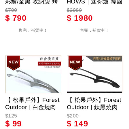
彩繪/全黑 收納袋 烤
HOWS｜迷你爐 韓國
肉野營
馬卡龍爐具 馬卡龍迷
$790
$2980
你爐 2.0kw 附收納箱
$
790
$
1980
韓國卡式爐 薄荷綠/
檸檬黃
售完，補貨中！
售完，補貨中！
【 松果戶外】Forest
【 松果戶外】Forest
Outdoor | 白金燒肉
Outdoor | 鈦黑燒肉
夾 - 萬用不鏽鋼料理
夾 - 萬用不鏽鋼料理
$125
$200
夾 430食品級不鏽鋼
夾 430食品級不鏽鋼
$
99
$
149
BBQ夾烤肉夾
BBQ夾烤肉夾