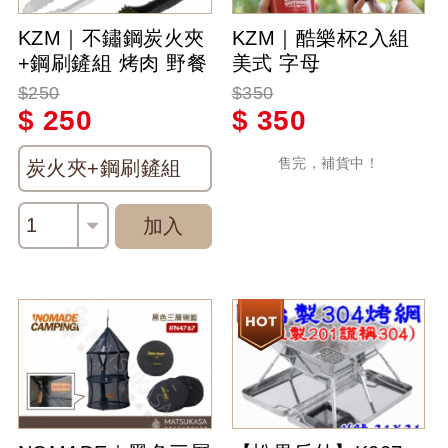
KZM｜不鏽鋼炭火夾
KZM｜酷樂杯2入組
+鋼刷鏟組 烤肉 野餐
美式 字母
露營
$250
$350
$
250
$
350
售完，補貨中！
炭火夾+鋼刷鏟組
1
加入