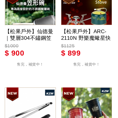
【松果戶外】仙德曼
【松果戶外】ARC-
｜雙層304不鏽鋼笠
2110N 野樂魔蠍星快
形碗 4入/組 附網袋
速爐 蜘蛛爐 露營瓦
$1000
$1125
粉噴塗層 附收納袋
斯爐
$
900
$
899
黑色/綠色/沙色
售完，補貨中！
售完，補貨中！