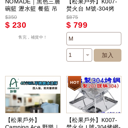
NOMADE｜黑色三層
【松果戶外】K007-
碗籃 瀝水籃 餐藍 吊
焚火台 M號-304烤
籃 碗籃 -＃N4767
網-SGS檢驗合格-附
$350
$875
收納盒-烤肉爐-烤肉
$
230
$
799
架-取暖-暖爐
售完，補貨中！
M
1
加入
【松果戶外】
【松果戶外】K007-
Camping Ace 野樂｜
焚火台 L號-304烤網-