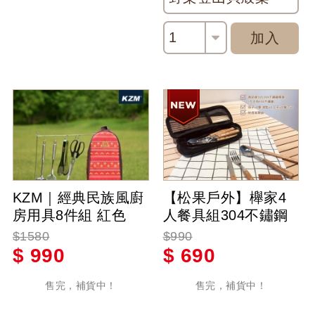
1
加入
KZM｜經典民族風廚
【松果戶外】櫸家4
房用具8件組 紅色
人餐具組304不鏽鋼
餐具13件組 含透氣網
$1580
$990
袋 獨家櫸木柄 餐具
$
990
$
690
售完，補貨中！
售完，補貨中！