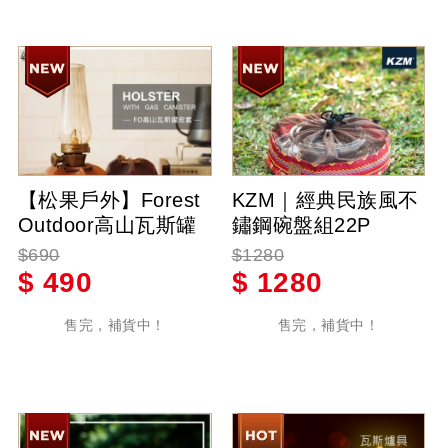
【松果戶外】Forest
KZM｜經典民族風不
Outdoor高山瓦斯罐
鏽鋼碗盤組22P
皮套(230g)皮革 瓦斯
$690
$1280
罐 山 時尚 潮 真皮
$
490
$
1280
售完，補貨中！
售完，補貨中！