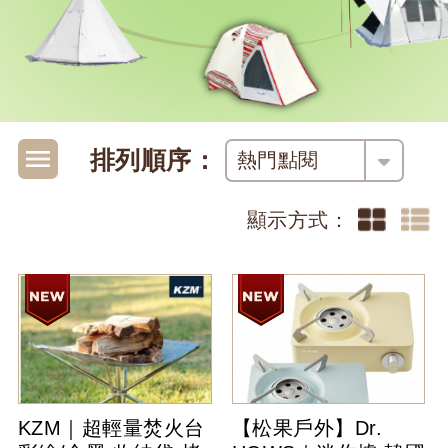
排列順序：
熱門點閱
顯示方式：
KZM｜超輕量焚火台
【松果戶外】Dr.