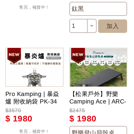
售完，補貨中！
鈦黑
1
加入
Pro Kamping | 暴焱
【松果戶外】野樂
爐 附收納袋 PK-34
Camping Ace | ARC-
03441
2002 野樂登山貝殼
$3570
$2475
桌 摺疊桌 附收納袋
$
1980
$
1980
售完，補貨中！
野樂登山貝殼桌