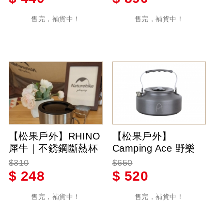
售完，補貨中！
售完，補貨中！
【松果戶外】RHINO
【松果戶外】
犀牛｜不銹鋼斷熱杯
Camping Ace 野樂
300c.c.-杯子-保溫杯-
硬質氧化茶壺
$310
$650
隔熱杯-戶外杯子-露
1000c.c. 煮開水壺
$
248
$
520
營用杯子
咖啡壺 泡茶 優質鋁
合金材質 耐磨損 耐
售完，補貨中！
售完，補貨中！
腐蝕 ARC-1509