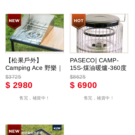
【松果戶外】
PASECO| CAMP-
Camping Ace 野樂｜
15S-煤油暖爐-360度
時尚簡約不鏽鋼單口
放射3.4KW可攜式煤
$3725
$8625
爐(ARC-2022) 野炊
油暖爐-韓國製造
$
2980
$
6900
露營
售完，補貨中！
售完，補貨中！