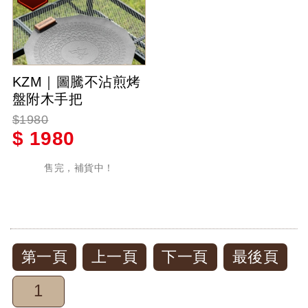
KZM｜圖騰不沾煎烤
盤附木手把
$1980
$
1980
售完，補貨中！
第一頁
上一頁
下一頁
最後頁
1