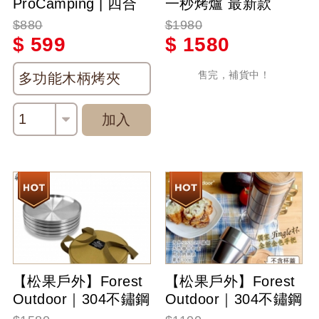
ProCamping | 四合
一秒烤爐 最新款
一多功能木柄夾 ( 開
Gaiman Crocodile
$880
$1980
瓶器、煎鏟、叉子、
新款0.4秒不鏽鋼收折
$
599
$
1580
烤夾 )
焚火台 摺疊烤爐 折
疊烤爐 烤肉
售完，補貨中！
多功能木柄烤夾
1
加入
【松果戶外】Forest
【松果戶外】Forest
Outdoor｜304不鏽鋼
Outdoor｜304不鏽鋼
5入盤子組 附手提收
套杯4入組(含收納袋