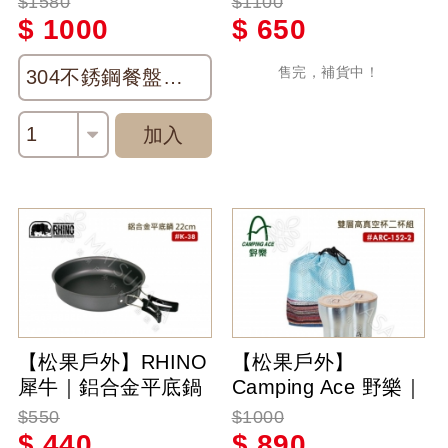
$1580
$1100
納包 露營野餐 不鏽
+4個木蓋)-300ml
$
1000
$
650
鋼盤
售完，補貨中！
304不銹鋼餐盤組5入盤
1
加入
【松果戶外】RHINO
【松果戶外】
犀牛｜鋁合金平底鍋
Camping Ace 野樂｜
22cm - ＃K-38
雙層高真空杯二杯組
$550
$1000
#ARC-152-2
$
440
$
890