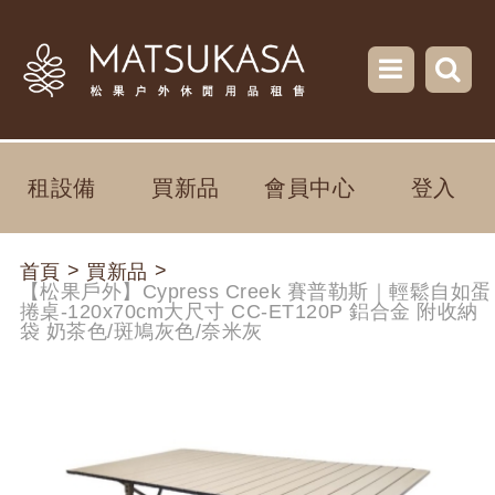
租設備
買新品
會員中心
登入
>
>
首頁
買新品
【松果戶外】Cypress Creek 賽普勒斯｜輕鬆自如蛋
捲桌-120x70cm大尺寸 CC-ET120P 鋁合金 附收納
袋 奶茶色/斑鳩灰色/奈米灰