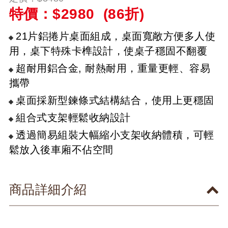
特價：$
2980
(86折)
21片鋁捲片桌面組成，桌面寬敞方便多人使
用，桌下特殊卡榫設計，使桌子穩固不翻覆
超耐用鋁合金, 耐熱耐用，重量更輕、容易
攜帶
桌面採新型鍊條式結構結合，使用上更穩固
組合式支架輕鬆收納設計
透過簡易組裝大幅縮小支架收納體積，可輕
鬆放入後車廂不佔空間
商品詳細介紹