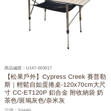
商品編號：
U147-003017
【松果戶外】Cypress Creek 賽普勒
斯｜輕鬆自如蛋捲桌-120x70cm大尺
寸 CC-ET120P 鋁合金 附收納袋 奶
茶色/斑鳩灰色/奈米灰
定價：$
3480