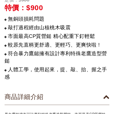
特價：$
900
無銅頭損耗問題
敲打過程經由山核桃木吸震
市面最高CP質營鎚 精心配重下釘輕鬆
較原先直柄更舒適、更輕巧、更爽快啦 !
符合暴力鷹鎚擁有設計專利特殊老鷹造型營
鎚
人體工學，使用起來，提、敲、抬、握之手
感
商品詳細介紹
暴力鷹鎚擁有設計專利特殊老鷹造型營鎚。市面最高CP質營鎚，