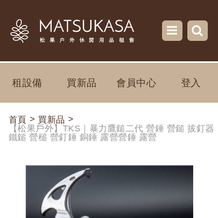
租設備
買新品
會員中心
登入
>
>
首頁
買新品
【松果戶外】TKS｜暴力鷹鎚二代 營錘 營鎚 拔釘器
鐵鎚 營槌 營釘錘 銅錘 露營營錘 露營