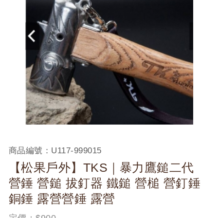
商品編號：
U117-999015
【松果戶外】TKS｜暴力鷹鎚二代
營錘 營鎚 拔釘器 鐵鎚 營槌 營釘錘
銅錘 露營營錘 露營
定價：$
900