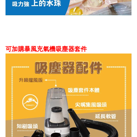
可加購
暴風充氣機吸塵器套件