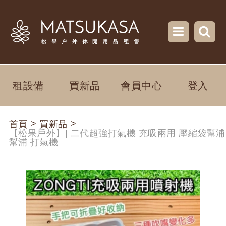
租設備
買新品
會員中心
登入
>
>
首頁
買新品
【松果戶外】| 二代超強打氣機 充吸兩用 壓縮袋幫浦
幫浦 打氣機