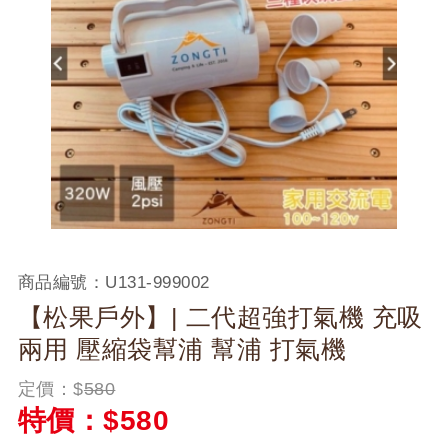
商品編號：
U131-999002
【松果戶外】| 二代超強打氣機 充吸
兩用 壓縮袋幫浦 幫浦 打氣機
定價：$
580
特價：$
580