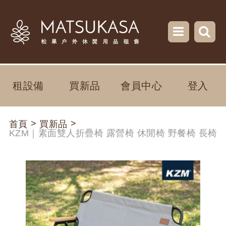
租設備
買新品
會員中心
登入
>
>
首頁
買新品
KZM｜素面雙人折疊椅 露營椅 休閒椅 野餐椅 長椅