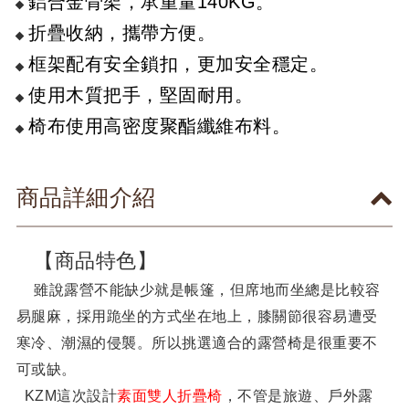
鋁合金骨架，承重量140KG。
折疊收納，攜帶方便。
框架配有安全鎖扣，更加安全穩定。
使用木質把手，堅固耐用。
椅布使用高密度聚酯纖維布料。
商品詳細介紹
【商品特色】
雖說露營不能缺少就是帳篷，但席地而坐總是比較容
易腿麻，採用跪坐的方式坐在地上，膝關節很容易遭受
寒冷、潮濕的侵襲。所以挑選適合的露營椅是很重要不
可或缺。
KZM這次設計
素面雙人折疊椅
，不管是旅遊、戶外露