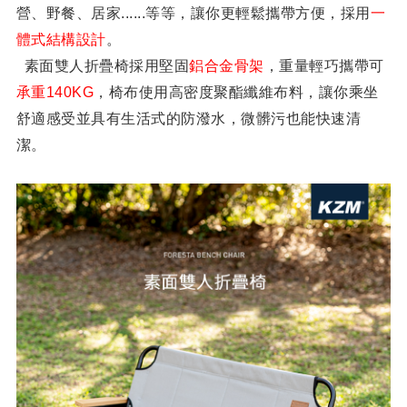
營、野餐、居家......等等，讓你更輕鬆攜帶方便，採用
一
體式結構設計
。
素面雙人折疊椅採用堅固
鋁合金骨架
，重量輕巧攜帶可
承重140KG
，椅布使用高密度聚酯纖維布料，讓你乘坐
舒適感受並具有生活式的防潑水，微髒污也能快速清
潔。