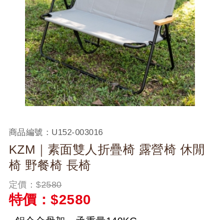
商品編號：
U152-003016
KZM｜素面雙人折疊椅 露營椅 休閒
椅 野餐椅 長椅
定價：$
2580
特價：$
2580