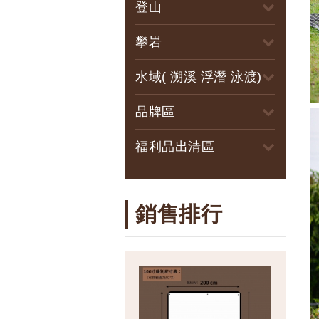
登山
攀岩
水域( 溯溪 浮潛 泳渡)
品牌區
福利品出清區
銷售排行