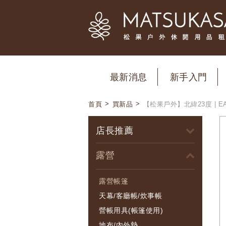
最新消息
新手入門
>
>
首頁
買新品
【松果戶外】北緯23度 | EA
店長推薦
露營
露營帳篷
天幕/客廳帳/炊事帳
營帳用具(帳篷使用)
地布/內外墊