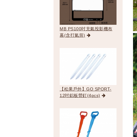
MB PS100吋充氣投影機布
幕(含打氣筒)
【松果戶外】GO SPORT-
12吋鋁板營釘(4pcs)