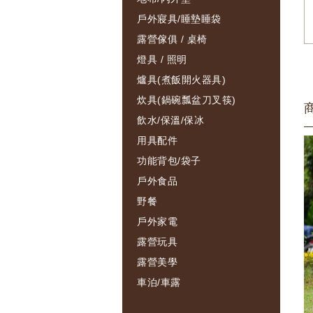
戶外寢具/睡墊睡袋
露營傢俱 / 桌椅
燈具 / 照明
爐具(煮飯開火器具)
炊具(鍋碗瓢盆刀叉筷)
飲水/保溫/保冰
用具配件
功能背包/袋子
戶外食品
野餐
戶外家電
露營玩具
露營美學
車泊/車露