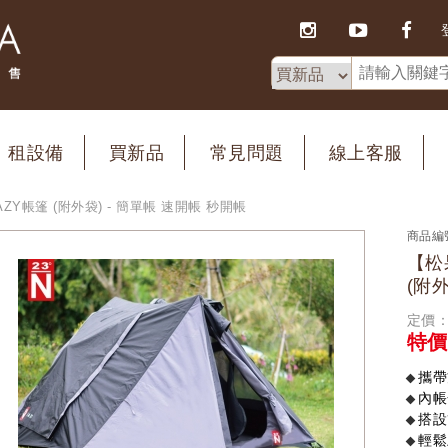
租設備
買新品
常見問題
線上客服
ZY帳篷 (附外袋) - 簡單帳 速開帳 秒開帳
商品編
【松
(附
定價：
特價
攜帶
內帳
搭設
輕鬆