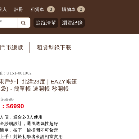
登入
註冊
租賃車
0
購物車
0
追蹤清單
瀏覽紀錄
門市總覽
租賃型錄下載
號：
U151-001002
果戶外】北緯23度 | EAZY帳篷
外袋) - 簡單帳 速開帳 秒開帳
$
6990
：$
6990
方便，適合2-3人使用
全紗網設計，通風透氣性超好
簡單，按下一鍵撐開即可紮營
上手！對於初學者來說相當實用