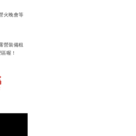
營火晚會等
露營裝備租
營區喔！