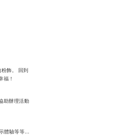
粉飾。 回到
幸福！
協助辦理活動
展示體驗等等…