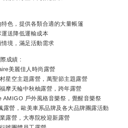
場地特色，提供各類合適的大量帳篷
車隊運送降低運輸成本
各類情境，滿足活動需求
際成績 :
 Claire美麗佳人時尚露營
福村星空主題露營，萬聖節主題露營
幸福摩天輪中秋柚露營，跨年露營
 de AMIGO 戶外風格音樂祭，覺醒音樂祭
OS楓露營，歐美車系品牌及各大品牌團露活動
畢業露營，大專院校迎新露營
司行號團體員工露營