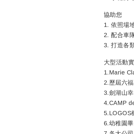
協助您
1. 依照
2. 配合
3. 打造
大型活動實
1.Marie
2.歷屆六
3.劍湖山
4.CAMP
5.LOG
6.幼稚園
7.各大公