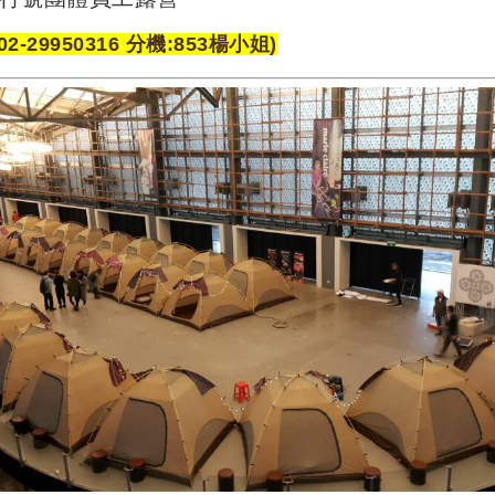
02-29950316 分機:853楊小姐)