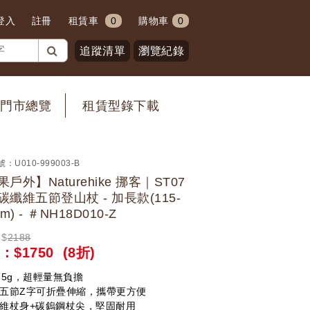
登入
註冊
租賃車
0
購物車
0
追蹤清單
瀏覽紀錄
門市總覽
租賃型錄下載
號：
U010-999003-B
戶外】Naturehike 挪客｜ST07
碳纖維五節登山杖 - 加長款(115-
cm) - ＃NH18D010-Z
$
2188
：$
1750
(8折)
75g，超輕量無負擔
五節Z字可折疊伸縮，攜帶更方便
維杖身+碳鎢鋼杖尖，堅固耐用