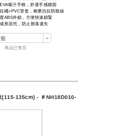
EVA吸汗手柄，舒適手感穩固
拉繩+PVC管套，耐磨抗拉防脫線
度ABS外鎖，方便快速鎖緊
成形泥托，防止脫落遺失
空藍
商品已售完
115-135cm)
- ＃NH18D010-