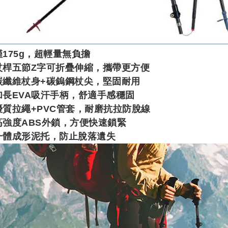
僅175g，超輕量無負擔
杖桿五節Z字可折疊伸縮，攜帶更方便
碳纖維杖身+碳鎢鋼杖尖，堅固耐用
加長EVA吸汗手柄，舒適手感穩固
優質拉繩+PVC管套，耐磨抗拉防脫線
高強度ABS外鎖，方便快速鎖緊
一體成形泥托，防止脫落遺失