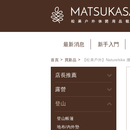
最新消息
新手入門
>
>
首頁
買新品
【松果戶外】Naturehike 挪
店長推薦
露營
登山
登山帳篷
地布/內外墊