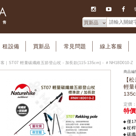
租設備
買新品
常見問題
線上客服
客｜ST07 輕量碳纖維五節登山杖 - 加長款(115-135cm) - ＃NH18D010-Z
商品編
【松果
輕量
135
定價：
特價
僅1
杖桿
碳纖