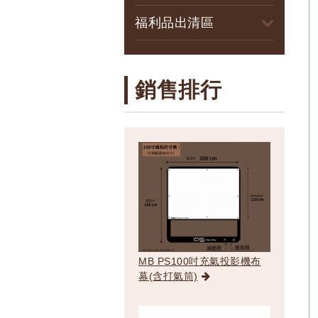
福利品出清區
銷售排行
MB PS100吋充氣投影機布
幕(含打氣筒)