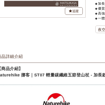
加長
優質
追蹤
高強
一體
夜
商品詳細介紹
【商品介紹】
aturehike 挪客｜ST07 輕量碳纖維五節登山杖 - 加長款(