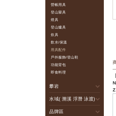
營帳用具
登山寢具
燈具
登山爐具
炊具
飲水/保溫
用具配件
戶外服飾/登山鞋
功能背包
即食料理
N
攀岩
Z
水域( 溯溪 浮潛 泳渡)
品牌區